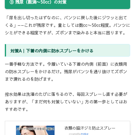
③ 残尿（数滴〜50cc）の対策
「尿を出し切ったはずなのに、パンツに戻した後にジワッと出て
くる」——これが残尿です。量としては数cc〜50cc程度。パンツに
シミができる程度ですが、ズボンまで染みると本当に困ります。
対策A｜下着の内側に防水スプレーをかける
一番手軽な方法です。今履いている下着の内側（前面）に衣類用
の防水スプレーをかけるだけ。残尿がパンツを通り抜けてズボン
まで濡れるのを防げます。
撥水効果は洗濯のたびに落ちるので、毎回スプレーし直す必要が
ありますが、「まだ何も対策していない」方の第一歩としてはお
すすめです。
衣類の脇汗ジミ防止スプレー
created by
Rinker