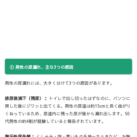
① 男性の尿漏れ、主な3つの原因
男性の尿漏れには、大きく分けて3つの原因があります。
排尿後滴下（残尿）：
トイレで出し切ったはずなのに、パンツに
戻した後にジワッと出てくる。男性の尿道は約15cmと長く曲がり
くねっているため、尿道内に残った尿が後から漏れ出します。50
代男性の約4割が経験していると報告されています。
腹圧性尿失禁：
くしゃみ・咳・重いものを持ったときなど、お腹