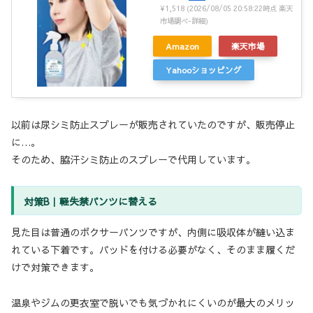
¥1,518
(2026/08/05 20:58:22時点 楽天
市場調べ-
詳細)
Amazon
楽天市場
Yahooショッピング
以前は尿シミ防止スプレーが販売されていたのですが、販売停止
に…。
そのため、脇汗シミ防止のスプレーで代用しています。
対策B｜軽失禁パンツに替える
見た目は普通のボクサーパンツですが、内側に吸収体が縫い込ま
れている下着です。パッドを付ける必要がなく、そのまま履くだ
けで対策できます。
温泉やジムの更衣室で脱いでも気づかれにくいのが最大のメリッ