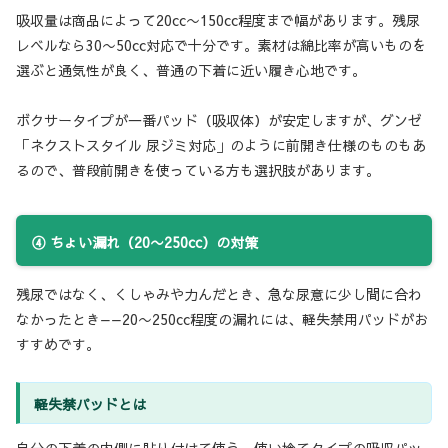
吸収量は商品によって20cc〜150cc程度まで幅があります。残尿
レベルなら30〜50cc対応で十分です。素材は綿比率が高いものを
選ぶと通気性が良く、普通の下着に近い履き心地です。
ボクサータイプが一番パッド（吸収体）が安定しますが、グンゼ
「ネクストスタイル 尿ジミ対応」のように前開き仕様のものもあ
るので、普段前開きを使っている方も選択肢があります。
④ ちょい漏れ（20〜250cc）の対策
残尿ではなく、くしゃみや力んだとき、急な尿意に少し間に合わ
なかったとき——20〜250cc程度の漏れには、軽失禁用パッドがお
すすめです。
軽失禁パッドとは