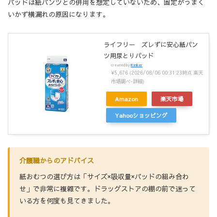
パッドは紙パンツとの併用を想定していないため、固定がうまく
いかず横漏れの原因になります。
ライフリー ズレずに安心紙パン
ツ用尿とりパッド
created by
Rinker
¥5,676
(2026/08/06 00:31:23時点 楽天
市場調べ-
詳細)
Amazon
楽天市場
Yahooショッピング
介護職からのアドバイス
紙おむつの選び方は「サイズ×吸収量×パッドの組み合わ
せ」で非常に複雑です。ドラッグストアの棚の前で迷って
いる方を何度も見てきました。