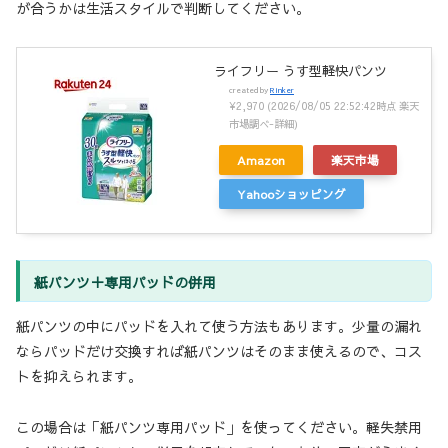
が合うかは生活スタイルで判断してください。
ライフリー うす型軽快パンツ
created by
Rinker
¥2,970
(2026/08/05 22:52:42時点 楽天
市場調べ-
詳細)
Amazon
楽天市場
Yahooショッピング
紙パンツ＋専用パッドの併用
紙パンツの中にパッドを入れて使う方法もあります。少量の漏れ
ならパッドだけ交換すれば紙パンツはそのまま使えるので、コス
トを抑えられます。
この場合は「紙パンツ専用パッド」を使ってください。軽失禁用