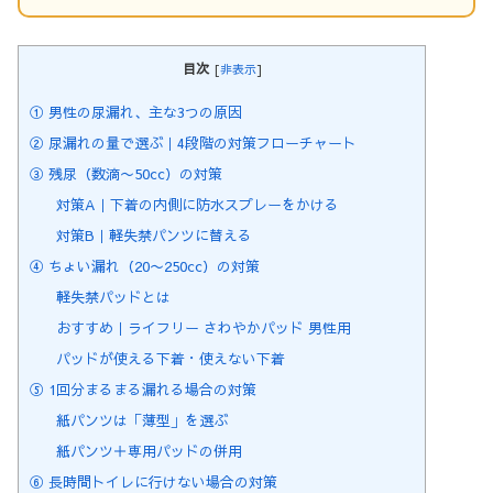
目次
[
非表示
]
① 男性の尿漏れ、主な3つの原因
② 尿漏れの量で選ぶ｜4段階の対策フローチャート
③ 残尿（数滴〜50cc）の対策
対策A｜下着の内側に防水スプレーをかける
対策B｜軽失禁パンツに替える
④ ちょい漏れ（20〜250cc）の対策
軽失禁パッドとは
おすすめ｜ライフリー さわやかパッド 男性用
パッドが使える下着・使えない下着
⑤ 1回分まるまる漏れる場合の対策
紙パンツは「薄型」を選ぶ
紙パンツ＋専用パッドの併用
⑥ 長時間トイレに行けない場合の対策