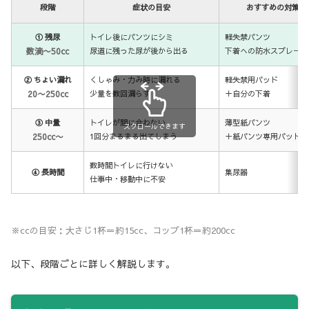
段階
症状の目安
おすすめの対策
① 残尿
トイレ後にパンツにシミ
軽失禁パンツ
数滴〜50cc
尿道に残った尿が後から出る
下着への防水スプレー
② ちょい漏れ
くしゃみ・力み時に漏れる
軽失禁用パッド
20〜250cc
少量を数回漏らす
＋自分の下着
③ 中量
トイレが間に合わない
薄型紙パンツ
スクロールできます
250cc〜
1回分まるまる出てしまう
＋紙パンツ専用パッド
数時間トイレに行けない
④ 長時間
集尿器
仕事中・移動中に不安
※ccの目安：大さじ1杯＝約15cc、コップ1杯＝約200cc
以下、段階ごとに詳しく解説します。