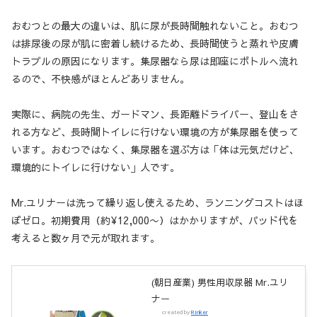
おむつとの最大の違いは、肌に尿が長時間触れないこと。おむつ
は排尿後の尿が肌に密着し続けるため、長時間使うと蒸れや皮膚
トラブルの原因になります。集尿器なら尿は即座にボトルへ流れ
るので、不快感がほとんどありません。
実際に、病院の先生、ガードマン、長距離ドライバー、登山をさ
れる方など、長時間トイレに行けない環境の方が集尿器を使って
います。おむつではなく、集尿器を選ぶ方は「体は元気だけど、
環境的にトイレに行けない」人です。
Mr.ユリナーは洗って繰り返し使えるため、ランニングコストはほ
ぼゼロ。初期費用（約¥12,000〜）はかかりますが、パッド代を
考えると数ヶ月で元が取れます。
(朝日産業) 男性用収尿器 Mr.ユリ
ナー
created by
Rinker