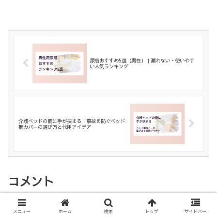
尿瓶おすすめ5選（男性）｜漏れない・使いやす
い人気ランキング
介護ベッドの柵に手が挟まる｜事故を防ぐベッド
柵カバーの選び方と代用アイデア
コメント
メニュー
ホーム
検索
トップ
サイドバー
コメントを書き込む