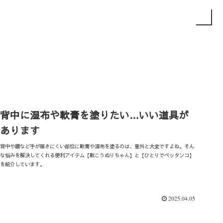
背中に湿布や軟膏を塗りたい…いい道具が
あります
背中や腰など手が届きにくい部位に軟膏や湿布を塗るのは、意外と大変ですよね。そん
な悩みを解決してくれる便利アイテム【軟こうぬりちゃん】と【ひとりでペッタンコ】
を紹介しています。
2025.04.05