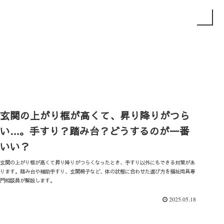
玄関の上がり框が高くて、昇り降りがつら
い…。手すり？踏み台？どうするのが一番
いい？
玄関の上がり框が高くて昇り降りがつらくなったとき、手すり以外にもできる対策があ
ります。踏み台や補助手すり、玄関椅子など、体の状態に合わせた選び方を福祉用具専
門相談員が解説します。
2025.05.18