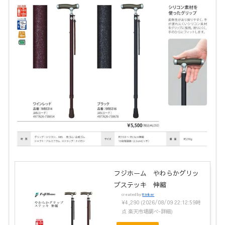
フジホーム やわらかグリッ
プステッキ 伸縮
created by
Rinker
¥4,290
(2026/08/09 22:12:59時
点 楽天市場調べ-
詳細)