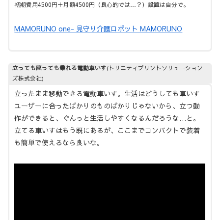
初期費用4500円＋月額4500円（良心的では…？）設置は自分で。
MAMORUNO one- 見守り介護ロボット MAMORUNO
立っても座っても乗れる電動車いす
(トリニティプリントソリューション
ズ株式会社)
立ったまま移動できる電動車いす。生活はどうしても車いす
ユーザーに合ったばかりのものばかりじゃないから、立つ動
作ができると、ぐんっと生活しやすくなるんだろうな…と。
立てる車いすはもう既にあるが、ここまでコンパクトで装着
も簡単で使えるなら良いな。