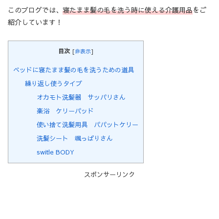
このブログでは、
寝たまま髪の毛を洗う時に使える介護用品
をご
紹介しています！
目次
[
非表示
]
ベッドに寝たまま髪の毛を洗うための道具
繰り返し使うタイプ
オカモト洗髪器 サッパリさん
楽浴 ケリーパッド
使い捨て洗髪用具 パパットケリー
洗髪シート 颯っぱりさん
switle BODY
スポンサーリンク