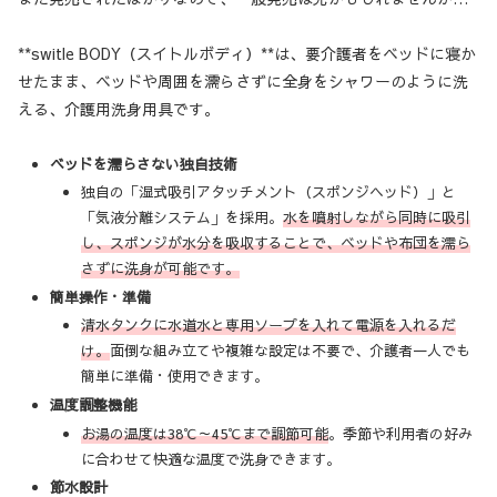
**switle BODY（スイトルボディ）**は、要介護者をベッドに寝か
せたまま、ベッドや周囲を濡らさずに全身をシャワーのように洗
える、介護用洗身用具です。
ベッドを濡らさない独自技術
独自の「湿式吸引アタッチメント（スポンジヘッド）」と
「気液分離システム」を採用。
水を噴射しながら同時に吸引
し、スポンジが水分を吸収することで、ベッドや布団を濡ら
さずに洗身が可能です。
簡単操作・準備
清水タンクに水道水と専用ソープを入れて電源を入れるだ
け。
面倒な組み立てや複雑な設定は不要で、介護者一人でも
簡単に準備・使用できます。
温度調整機能
お湯の温度は38℃～45℃まで調節可能
。季節や利用者の好み
に合わせて快適な温度で洗身できます。
節水設計