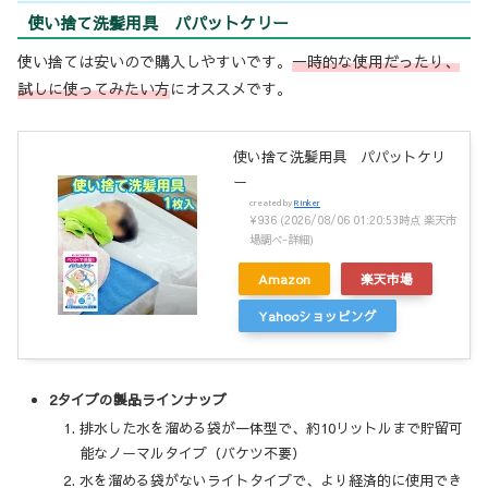
使い捨て洗髪用具 パパットケリー
使い捨ては安いので購入しやすいです。
一時的な使用だったり、
試しに使ってみたい方
にオススメです。
使い捨て洗髪用具 パパットケリ
ー
created by
Rinker
¥936
(2026/08/06 01:20:53時点 楽天市
場調べ-
詳細)
Amazon
楽天市場
Yahooショッピング
2タイプの製品ラインナップ
排水した水を溜める袋が一体型で、約10リットルまで貯留可
能なノーマルタイプ（バケツ不要）
水を溜める袋がないライトタイプで、より経済的に使用でき