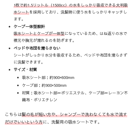
1枚で約1.5リットル（1500cc）の水をしっかり吸収できる大判吸
水シート
を採用しており、洗髪時に使う水をしっかりキャッチし
ます。
ケープ一体型設計
吸水シートとケープが一体型
になっているため、はね返りの水で
襟元や胸元が濡れるのを防ぎます。
ベッドや布団を濡らさない
シートがしっかり水分を吸収するため、ベッドや布団を濡らさず
に洗髪できます。
サイズ・材質
吸水シート部：約900×600mm
ケープ部：約900×500mm
材質：吸水シート部＝ポリエステル、ケープ部＝レーヨン不
織布・ポリエチレン
こちらは
髪の毛が短い方や、シャンプーで洗わなくても水で流す
だけでいいという方
に、洗髪用の吸水シートです。