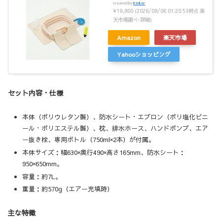
created by
Rinker
¥19,800
(2026/08/06 01:20:53時点 楽
天市場調べ-
詳細)
Amazon
楽天市場
Yahooショッピング
セット内容・仕様
本体（ポリウレタン製）、防水シート・エプロン（ポリ塩化ビニ
ール・ポリエステル製）、枕、排水ホース、ハンドポンプ、エア
ー抜き栓、専用ボトル（750ml×2本）が付属。
本体サイズ：幅630×奥行490×高さ165mm、防水シート：
950×650mm。
容量：約7L。
重量：約570g（エアー充填時）
主な特徴